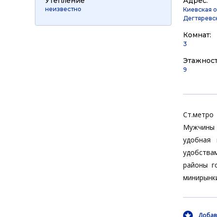
Утепление
Адрес:
неизвестно
Киевская о
Дегтяревск
Комнат:
3
Этажност
9
Ст.метро
Мужчины б
удобная 
удобства
районы го
минирынки
Добав