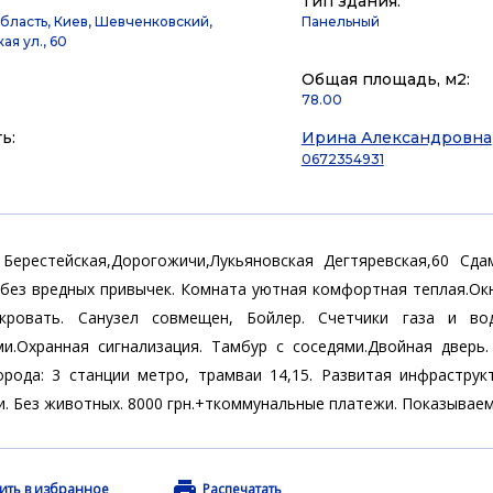
Тип здания:
бласть, Киев, Шевченковский,
Панельный
ая ул., 60
Общая площадь, м2:
78.00
ь:
Ирина Александровна
0672354931
 Берестейская,Дорогожичи,Лукьяновская Дегтяревская,60 Сд
ез вредных привычек. Комната уютная комфортная теплая.Окн
кровать. Санузел совмещен, Бойлер. Счетчики газа и в
ми.Охранная сигнализация. Тамбур с соседями.Двойная дверь
рода: 3 станции метро, трамваи 14,15. Развитая инфраструкт
. Без животных. 8000 грн.+ткоммунальные платежи. Показываем
ить в избранное
Распечатать