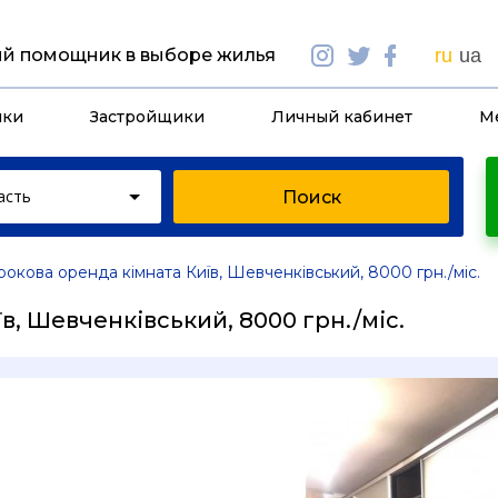
й помощник в выборе жилья
ru
ua
йки
Застройщики
Личный кабинет
М
асть
рокова оренда кімната Київ, Шевченківський, 8000 грн./міс.
, Шевченківський, 8000 грн./міс.