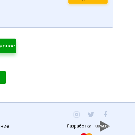
турное
ение
Разработка