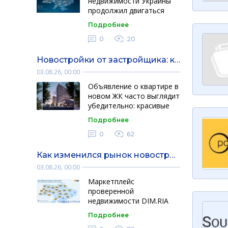
недвижимости Украины
продолжил двигаться
разными темпами в
Подробнее
отдельных сегментах:
цены на жилье
0
20
преимущественно росли,
спрос на н …
Новостройки от застройщика: как сравнивать объявления, документы и условия приобретения
03.08.26, 00:00
Объявление о квартире в
новом ЖК часто выглядит
убедительно: красивые
визуализации, большая
Подробнее
скидка, краткое описание
района и кнопка для
0
62
быстрого звон …
Как изменился рынок новостроек Украины за годы войны: где строят, что покупают и как изменились цены — аналитика DIM.RIA
03.08.26, 00:00
Маркетплейс
проверенной
недвижимости DIM.RIA
проанализировал
Подробнее
первичный рынок с