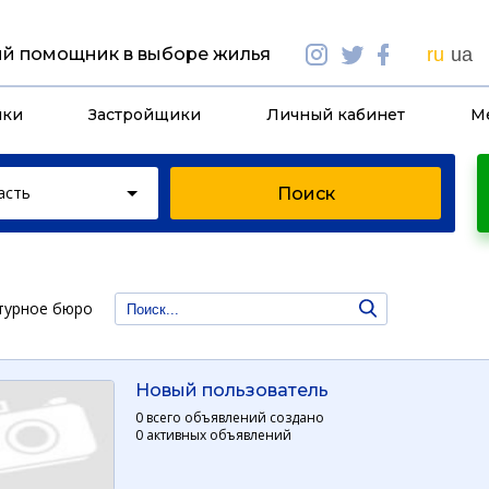
й помощник в выборе жилья
ru
ua
йки
Застройщики
Личный кабинет
М
асть
турное бюро
Новый пользователь
0 всего объявлений создано
0 активных объявлений