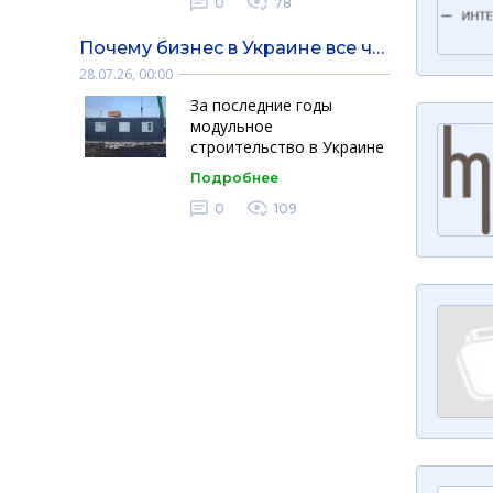
начала полномасштабной
0
78
войны до июля 2026 года.
Исследование
Почему бизнес в Украине все чаще выбирает модульные здания
показывает …
28.07.26, 00:00
За последние годы
модульное
строительство в Украине
стало одним из наиболее
Подробнее
востребованных
направлений в
0
109
коммерческом
строительстве. Это
связано не то …