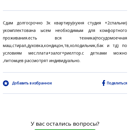
Сдам долгосрочно 3к квартиру(кухня студия +2спальни)
укомплектована ысем необходимым для комфортного
проживания.есть вся техника(посудомоечная
маш,стирал,духовка,кондицон,тв,холодильник,бак и тд) по
условиям мес.плата+залог+риелтор.с детками можно
,питомцев рассмотрят индивидуально.
Добавить в избранное
Поделиться
У вас остались вопросы?