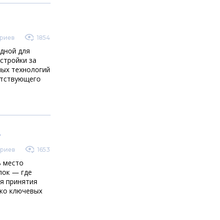
риев
1854
одной для
стройки за
ных технологий
етствующего
?
риев
1653
ь место
лок — где
ля принятия
ько ключевых