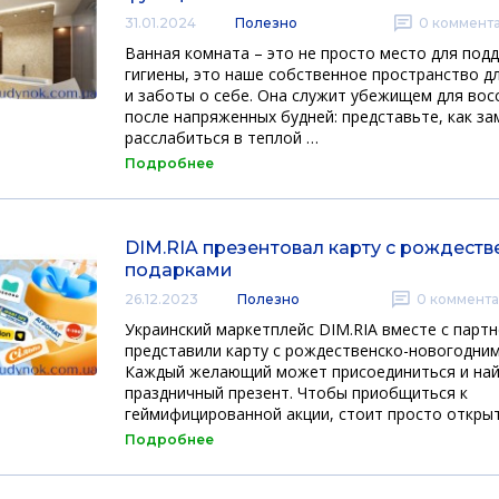
31.01.2024
Полезно
0
коммент
Ванная комната – это не просто место для под
гигиены, это наше собственное пространство д
и заботы о себе. Она служит убежищем для во
после напряженных будней: представьте, как з
расслабиться в теплой …
Подробнее
DIM.RIA презентовал карту с рождест
подарками
26.12.2023
Полезно
0
коммента
Украинский маркетплейс DIM.RIA вместе с парт
представили карту с рождественско-новогодним
Каждый желающий может присоединиться и най
праздничный презент. Чтобы приобщиться к
геймифицированной акции, стоит просто откры
Подробнее