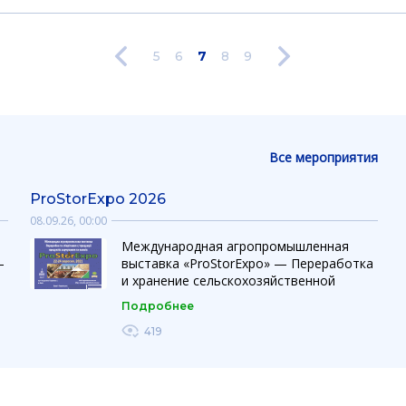
5
6
7
8
9
Все мероприятия
ProStorExpo 2026
08.09.26, 00:00
Международная агропромышленная
—
выставка «ProStorExpo» — Переработка
и хранение сельскохозяйственной
продукции, продуктов питания и
Подробнее
напитков — это современная
профессиональная платформа для
419
презентации технологий, оборудования
и инновационных решений в сфере
переработки, хранения и логистики
,
агропродукции и пищевых продуктов.