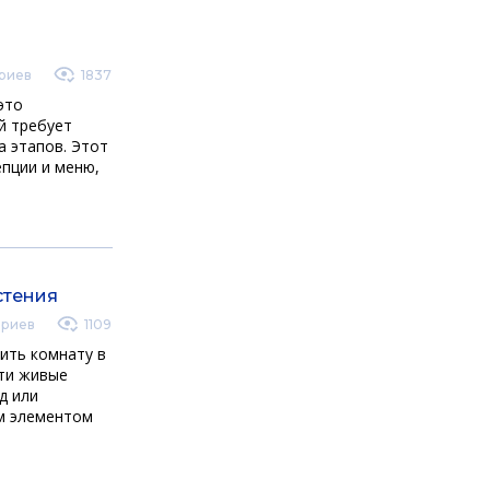
риев
1837
это
й требует
а этапов. Этот
епции и меню,
стения
ариев
1109
ить комнату в
сти живые
д или
м элементом