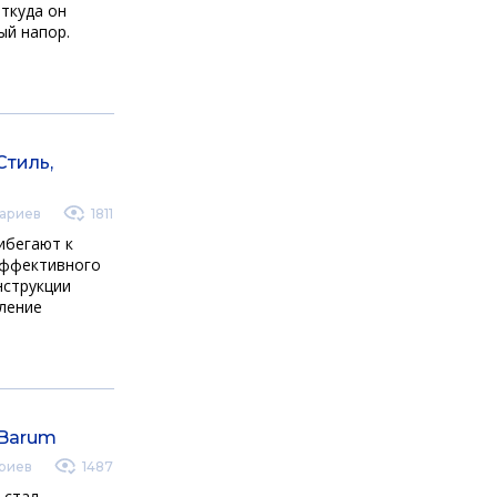
откуда он
ый напор.
Стиль,
ариев
1811
ибегают к
эффективного
нструкции
ление
 Barum
риев
1487
 стал