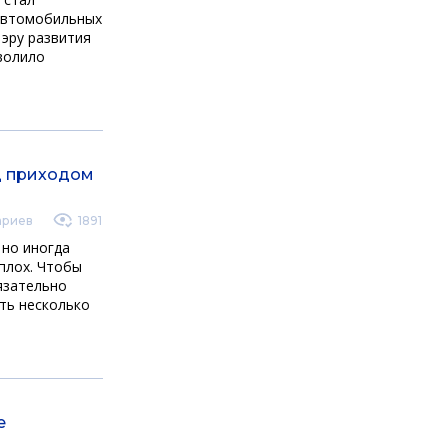
 автомобильных
 эру развития
зволило
д приходом
ариев
1891
 но иногда
сплох. Чтобы
язательно
ть несколько
е