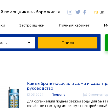
й помощник в выборе жилья
ru
ua
йки
Застройщики
Личный кабинет
М
асть
Как выбрать насос для дома и сада: п
руководство
13.03.2024
Полезно
0
коммента
Для организации подачи свежей воды для быта 
хозяйственных нужд используют центробежный 