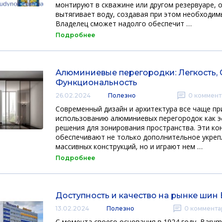
монтируют в скважине или другом резервуаре, 
вытягивает воду, создавая при этом необходим
Владелец сможет надолго обеспечит …
Подробнее
Алюминиевые перегородки: Легкость, 
Функциональность
26.02.2024
Полезно
0
коммент
Современный дизайн и архитектура все чаще пр
использованию алюминиевых перегородок как 
решения для зонирования пространства. Эти ко
обеспечивают не только дополнительное укреп
массивных конструкций, но и играют нем …
Подробнее
Доступность и качество на рынке шин
13.02.2024
Полезно
0
коммента
С момента своего основания в 1924 году, Barum