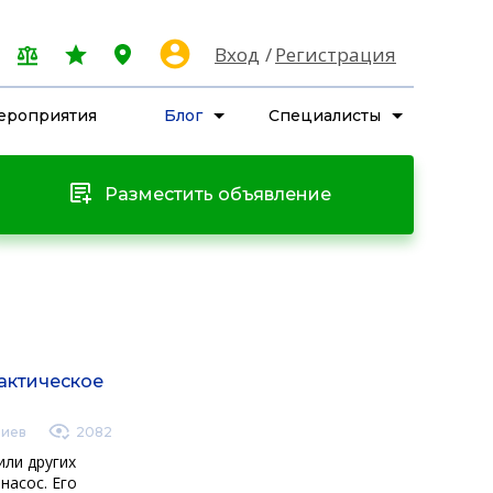
Вход
Регистрация
ероприятия
Блог
Специалисты
Разместить объявление
рактическое
риев
2082
или других
насос. Его