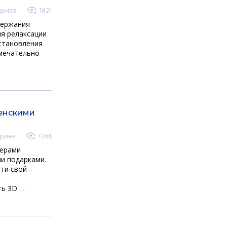
ариев
1821
держания
ля релаксации
сстановления
амечательно
венскими
риев
1266
нерами
и подарками.
ти свой
ть ЗD …