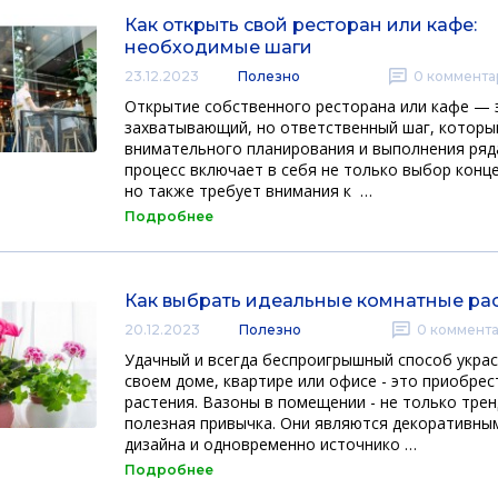
Как открыть свой ресторан или кафе:
необходимые шаги
23.12.2023
Полезно
0
коммента
Открытие собственного ресторана или кафе — 
захватывающий, но ответственный шаг, которы
внимательного планирования и выполнения ряд
процесс включает в себя не только выбор конц
но также требует внимания к …
Подробнее
Как выбрать идеальные комнатные ра
20.12.2023
Полезно
0
коммент
Удачный и всегда беспроигрышный способ украс
своем доме, квартире или офисе - это приобре
растения. Вазоны в помещении - не только трен
полезная привычка. Они являются декоративны
дизайна и одновременно источнико …
Подробнее