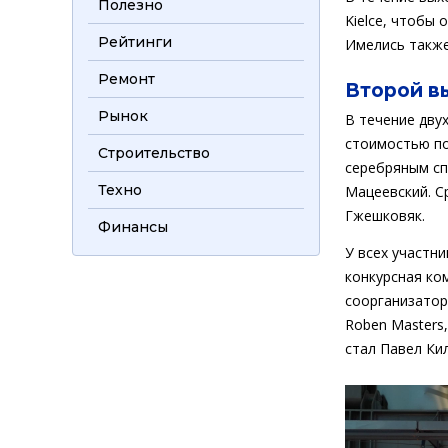
Полезно
Kielce, чтобы
Рейтинги
Имелись также
Ремонт
Второй в
Рынок
В течение дву
стоимостью по
Строительство
серебряным с
Техно
Мацеевский. С
Гжешковяк.
Финансы
У всех участн
конкурсная ко
соорганизатор
Roben Masters
стал Павел Ки