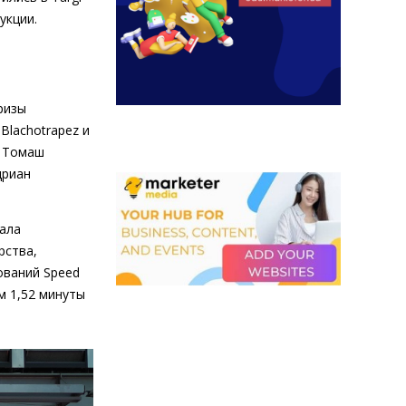
укции.
ризы
Blachotrapez и
л Томаш
дриан
вала
рства,
аний Speed ​​
м 1,52 минуты