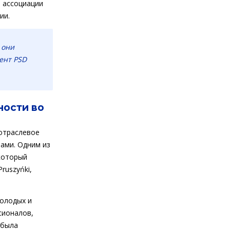
 ассоциации
ии.
 они
дент PSD
ности во
отраслевое
ами. Одним из
который
ruszyńki,
молодых и
сионалов,
 была