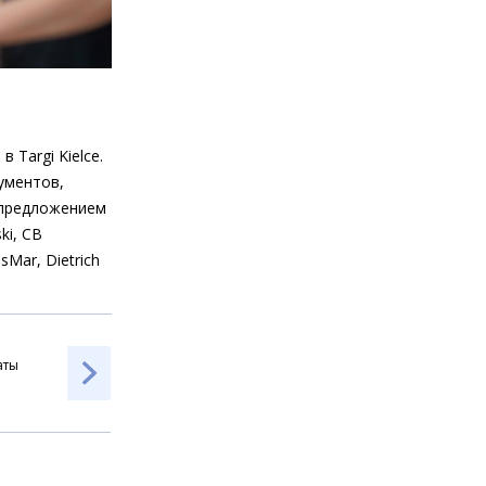
 Targi Kielce.
ументов,
с предложением
ki, CB
sMar, Dietrich
аты