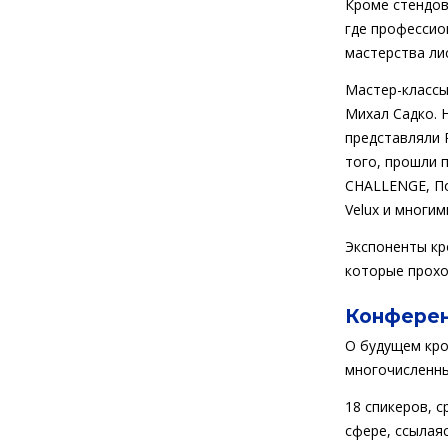
Кроме стендов
где профессио
мастерства ли
Мастер-классы
Михал Садко. Н
представляли 
того, прошли 
CHALLENGE, Пол
Velux и многи
Экспоненты кр
которые прохо
Конфере
О будущем кро
многочисленны
18 спикеров, 
сфере, ссылая