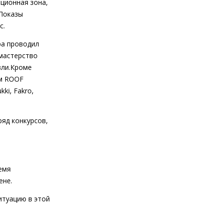
ционная зона,
 Показы
c.
ра проводил
 мастерство
вли.Кроме
ом ROOF
ki, Fakro,
яд конкурсов,
емя
ене.
итуацию в этой