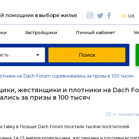
й помощник в выборе жилья
ru
ua
йки
Застройщики
Личный кабинет
М
асть
отники на Dach Forum соревновались за призы в 100 тысяч
ики, жестянщики и плотники на Dach F
ались за призы в 100 тысяч
0
коммента
ставку в Польше Dach Forum посетили тысячи посетителей.
одных 14-15 января кровельщики, жестянщики и плотники встрет