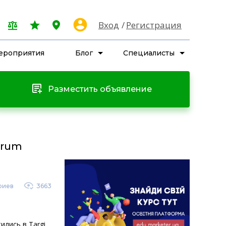
Вход
Регистрация
ероприятия
Блог
Специалисты
Разместить объявление
orum
риев
3663
ились в Targi