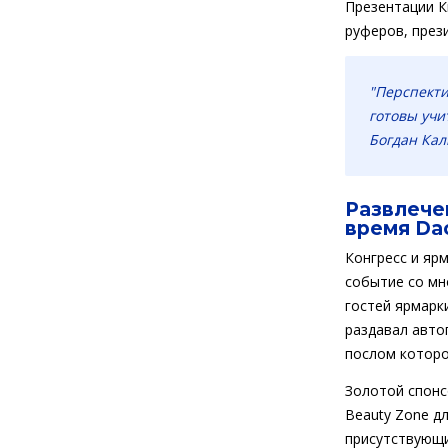
Презентации К
руферов, през
"Перспекти
готовы учи
Богдан Ка
Развлече
время Da
Конгресс и яр
событие со мн
гостей ярмарк
раздавал авто
послом которо
Золотой спонс
Beauty Zone д
присутствующи