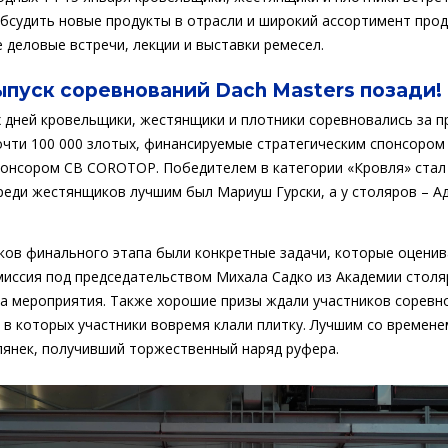
 обсудить новые продукты в отрасли и широкий ассортимент прод
 деловые встречи, лекции и выставки ремесел.
ыпуск соревнований Dach Masters позади!
х дней кровельщики, жестянщики и плотники соревновались за п
чти 100 000 злотых, финансируемые стратегическим спонсором 
понсором CB COROTOP. Победителем в категории «Кровля» ста
реди жестянщиков лучшим был Мариуш Гурски, а у столяров – А
иков финального этапа были конкретные задачи, которые оцени
миссия под председательством Михала Садко из Академии столя
а мероприятия. Также хорошие призы ждали участников соревнов
, в которых участники вовремя клали плитку. Лучшим со времене
лянек, получивший торжественный наряд руфера.