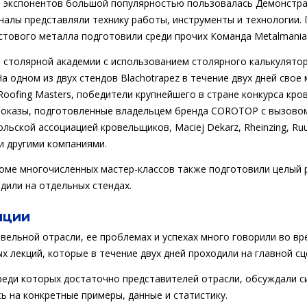
 экспонентов большой популярностью пользовалась Демонстра
налы представляли технику работы, инструменты и технологии.
стового металла подготовили среди прочих Команда Metalmania
 столярной академии с использованием столярного калькулято
а одном из двух стендов Blachotrapez в течение двух дней свое
Roofing Masters, победители крупнейшего в стране конкурса кро
показы, подготовленные владельцем бренда COROTOP с вызов
ьской ассоциацией кровельщиков, Maciej Dekarz, Rheinzing, Ruuk
ми другими компаниями.
оме многочисленных мастер-классов также подготовили целый р
дили на отдельных стендах.
нции
вельной отрасли, ее проблемах и успехах много говорили во вр
х лекций, которые в течение двух дней проходили на главной сц
среди которых достаточно представителей отрасли, обсуждали с
сь на конкретные примеры, данные и статистику.