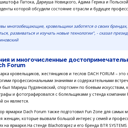
шиштофа Патока, Дариуша Новицкого, Адама Герика и Польской
иденты которой обсудили состояние отрасли и будущее професс
вы многообещающие, кровельщики заботятся о своих брендах,
ться, развиваться и изучать новые технологии", - сказал прези
линовский
ния и многочисленные достопримечатель
ch Forum
марка кровельщиков, жестянщиков и теслов DACH FORUM – это 
огими профессиональными знаниями и содержательными встреч
и был Мариуш Пудзяновский, спортсмен по боевым искусствам, 
графы и фотографировался с болельщиками у стенда компании P
й он является.
ор ярмарки Dach Forum также подготовил Fun Zone для самых 
ля женщин, которые вызвали большой интерес у семей и профес
х на ярмарке.На стенде Blachotrapez и его бренда BTR SYSTEMS