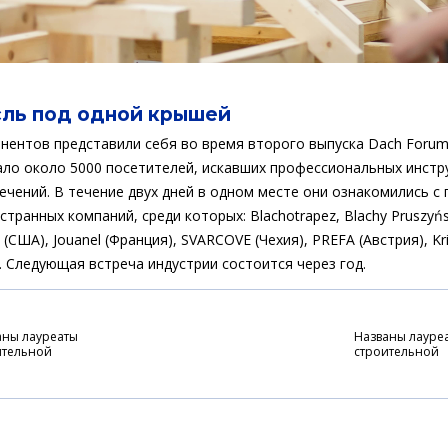
сль под одной крышей
нентов представили себя во время второго выпуска Dach Forum в
ло около 5000 посетителей, искавших профессиональных инстр
лечений. В течение двух дней в одном месте они ознакомились 
странных компаний, среди которых: Blachotrapez, Blachy Pruszyńs
США), Jouanel (Франция), SVARCOVE (Чехия), PREFA (Австрия), Kri
. Следующая встреча индустрии состоится через год.
аны лауреаты
Названы лауре
ительной
строительной
ии - 2022
премии - 2022