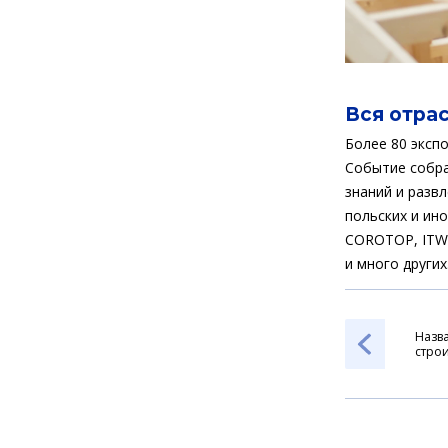
Вся отра
Более 80 экспо
Событие собра
знаний и разв
польских и ино
COROTOP, ITW (
и много других
Назв
стро
прем