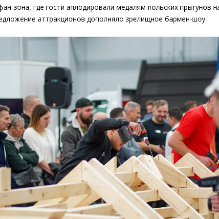
фан-зона, где гости аплодировали медалям польских прыгунов н
редложение аттракционов дополняло зрелищное бармен-шоу.