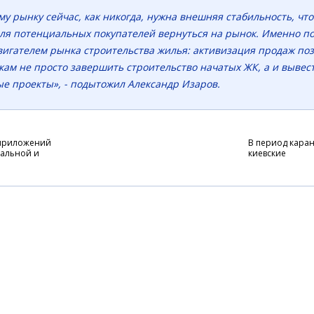
у рынку сейчас, как никогда, нужна внешняя стабильность, что
ля потенциальных покупателей вернуться на рынок. Именно п
вигателем рынка строительства жилья: активизация продаж по
ам не просто завершить строительство начатых ЖК, а и вывес
ые проекты», - подытожил Александр Изаров.
приложений
В период кара
уальной и
киевские
лненной
застройщики
ьности для
недополучили 
текторов
продаж кварти
около 4,5 млрд.