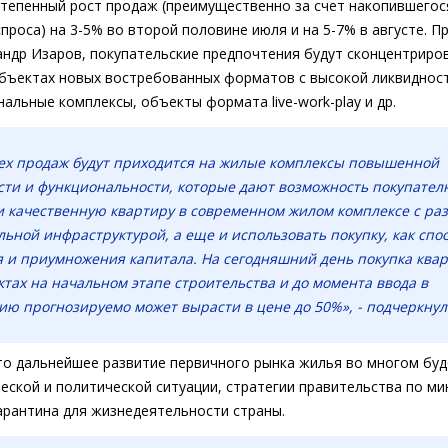
тепенный рост продаж (преимущественно за счет накопившегос
роса) на 3-5% во второй половине июля и на 5-7% в августе. Пр
андр Изаров, покупательские предпочтения будут сконцентриро
бъектах новых востребованных форматов с высокой ликвидност
альные комплексы, объекты формата live-work-play и др.
ех продаж будут приходится на жилые комплексы повышенной
ти и функциональности, которые дают возможность покупател
 качественную квартиру в современном жилом комплексе с ра
ьной инфраструктурой, а еще и использовать покупку, как спо
 и приумножения капитала. На сегодняшний день покупка ква
ктах на начальном этапе строительства и до момента ввода в
ию прогнозируемо может вырасти в цене до 50%», - подчеркнул
то дальнейшее развитие первичного рынка жилья во многом буд
ской и политической ситуации, стратегии правительства по м
арантина для жизнедеятельности страны.