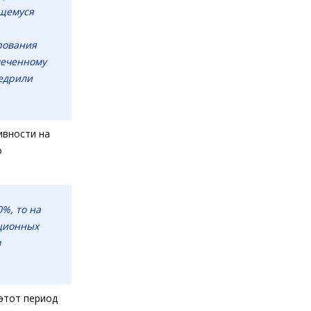
ящемуся
рования
меченному
недрили
ивности на
о
%, то на
ационных
м
 этот период