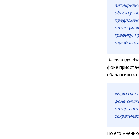
антикризи
объекту, н
предложен
потенциаль
графику. П
подобные а
Александр Иза
фоне приостан
сбалансироват
«Если на н
фоне сниже
потерь не
сократилас
По его мнению