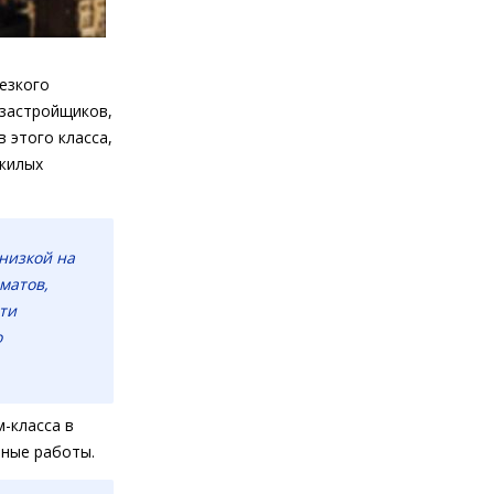
езкого
 застройщиков,
 этого класса,
 жилых
 низкой на
матов,
ти
о
-класса в
ьные работы.