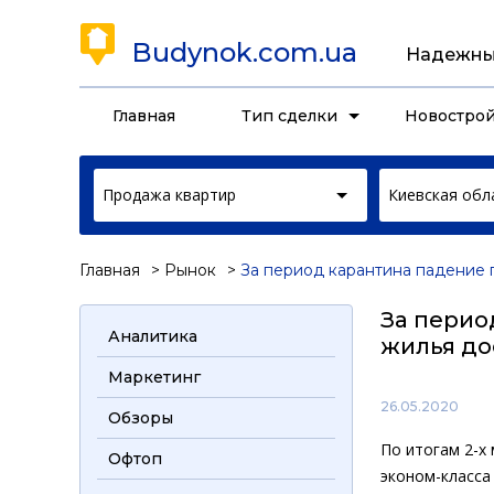
Budynok.com.ua
Надежны
Главная
Тип сделки
Новостро
Продажа квартир
Киевская обл
Главная
Рынок
За период карантина падение 
За перио
Аналитика
жилья до
Маркетинг
26.05.2020
Обзоры
По итогам 2-х
Офтоп
эконом-класса