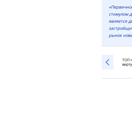
«Первичном
стимулом д
является д
застройщик
рынок нов
ТОП 
вирт
допо
реал
архи