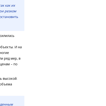
ак как их
при резком
остановить
усилилась
объекты. И на
многие
и ряд мер, в
ценам – по
ь высокой:
 объема
жденным