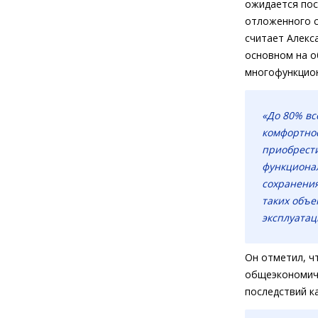
ожидается пос
отложенного сп
считает Алекс
основном на о
многофункцион
«До 80% вс
комфортнос
приобрести
функционал
сохранения
таких объе
эксплуатац
Он отметил, ч
общеэкономиче
последствий к