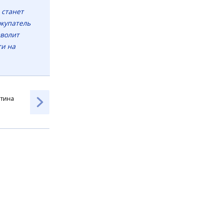
 станет
окупатель
зволит
ти на
нтина
от
р
 грн