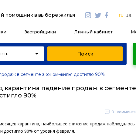
й помощник в выборе жилья
ru
ua
йки
Застройщики
Личный кабинет
М
асть
продаж в сегменте эконом-жилья достигло 90%
д карантина падение продаж в сегменте
стигло 90%
0
коммента
 месяцев карантина, наибольшее снижение продаж наблюдалось 
 и достигло 90% от уровня февраля.