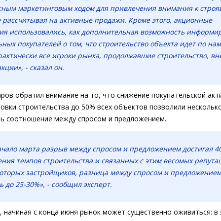
сным маркетинговым ходом для привлечения внимания к стро
е рассчитывая на активные продажи. Кроме этого, акционные
ия использовались, как дополнительная возможность информи
ных покупателей о том, что строительство объекта идет по на
рактически все игроки рынка, продолжавшие строительство, в
кции», - сказал он.
ров обратил внимание на то, что снижение покупательской акт
овки строительства до 50% всех объектов позволили нескольк
ь соотношение между спросом и предложением.
ачало марта разрыв между спросом и предложением достигал 40
ния темпов строительства и связанных с этим весомых репут
которых застройщиков, разница между спросом и предложение
ь до 25-30%», - сообщил эксперт.
, начиная с конца июня рынок может существенно оживиться: в