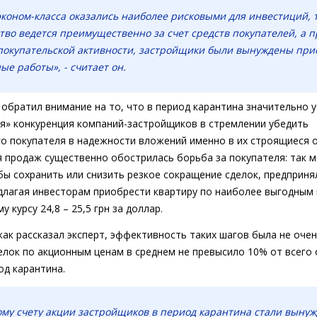
коном-класса оказались наиболее рисковыми для инвестиций, т
тво ведется преимущественно за счет средств покупателей, а 
покупательской активности, застройщики были вынуждены при
ые работы», - считает он.
 обратил внимание на то, что в период карантина значительно 
я» конкуренция компаний-застройщиков в стремлении убедить
о покупателя в надежности вложений именно в их строящиеся 
 продаж существенно обострилась борьба за покупателя: так 
бы сохранить или снизить резкое сокращение сделок, предпринял
длагая инвесторам приобрести квартиру по наиболее выгодным 
 курсу 24,8 – 25,5 грн за доллар.
 как рассказал эксперт, эффективность таких шагов была не очен
елок по акционным ценам в среднем не превысило 10% от всего
од карантина.
му счету акции застройщиков в период карантина стали выну