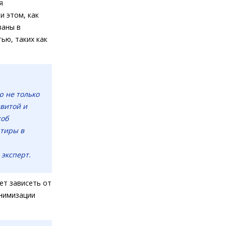
я
и этом, как
ваны в
ью, таких как
ю не только
звитой и
соб
ртиры в
 эксперт.
ет зависеть от
инимизации