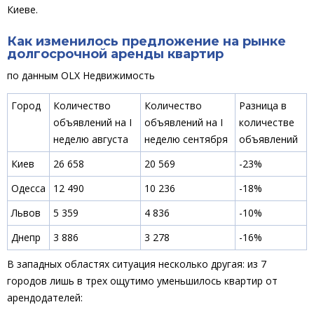
Киеве.
Как изменилось предложение на рынке
долгосрочной аренды квартир
по данным OLX Недвижимость
Город
Количество
Количество
Разница в
объявлений на I
объявлений на I
количестве
неделю августа
неделю сентября
объявлений
Киев
26 658
20 569
-23%
Одесса
12 490
10 236
-18%
Львов
5 359
4 836
-10%
Днепр
3 886
3 278
-16%
В западных областях ситуация несколько другая: из 7
городов лишь в трех ощутимо уменьшилось квартир от
арендодателей: