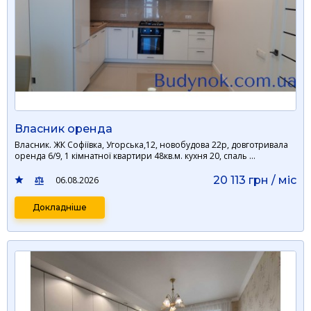
Власник оренда
Власник. ЖК Софіївка, Угорська,12, новобудова 22р, довготривала
оренда 6/9, 1 кімнатної квартири 48кв.м. кухня 20, спаль …
20 113 грн / мiс
06.08.2026
Докладніше