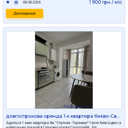
1 900 грн / мiс
08.08.2026
Докладніше
довгострокова оренда 1-к квартира Києво-Святошинський, Гатне, 16500 грн./міс.
Здається 1 кімн квартира Жк "Спутник -Теремки" Гатне Київ (один із
найкращих локацій в Гатному),поряд Спортлайф , Епі …