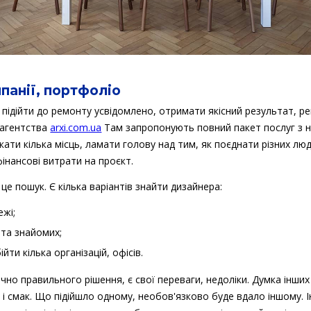
панії, портфоліо
 підійти до ремонту усвідомлено, отримати якісний результат, р
 агентства
arxi.com.ua
Там запропонують повний пакет послуг з н
ати кілька місць, ламати голову над тим, як поєднати різних люд
інансові витрати на проєкт.
це пошук. Є кілька варіантів знайти дизайнера:
ежі;
 та знайомих;
йти кілька організацій, офісів.
но правильного рішення, є свої переваги, недоліки. Думка інши
к і смак. Що підійшло одному, необов'язково буде вдало іншому. 