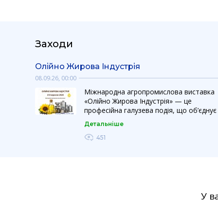
Заходи
Олійно Жирова Індустрія
08.09.26, 00:00
Міжнародна агропромислова виставка
«Олійно Жирова Індустрія» — це
професійна галузева подія, що об’єднує
виробників, постачальників обладнання
Детальніше
технологій та інгредієнтів для
виробництва і переробки рослинних олі
451
та жирів. Виставка створює ефективну
платформу для презентації інновацій,
розвитку партнерств та розширення
бізнесу на українському і міжнародному
ринках. Ефективна платформа для
презентації технологій, обладнання та
У в
інноваційних рішень для олійно-жирової
індустрії. Технології та обладнання для