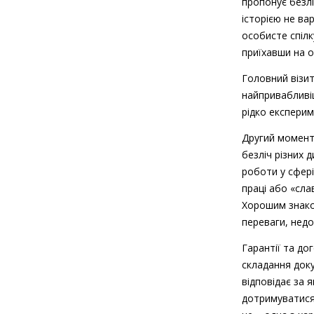
пропонує безлі
історією не ва
особисте спіл
приїхавши на о
Головний візи
найпривабливіш
рідко експерим
Другий момент 
безліч різних 
роботи у сфері
праці або «сла
Хорошим знаком
переваги, недо
Гарантії та до
складання док
відповідає за 
дотримуватися.