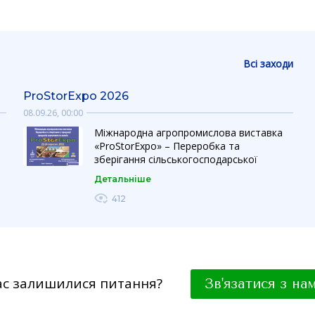
Всі заходи
ProStorExpo 2026
08.09.26, 00:00
Міжнародна агропромислова виставка
«ProStorExpo» – Переробка та
зберігання сільськогосподарської
,
продукції, продуктів харчування та
Детальніше
напоїв — це сучасна професійна
й
платформа для презентації технологій,
412
обладнання та інноваційних рішень у
сфері переробки, зберігання і логістики
агропродукції та харчових продуктів.
Нові ділові контакти, прямі переговори
та реальні можливості для розвитку
бізнесу Обладнання та технології для
ас залишилися питання?
Зв'язатися з на
переробки сільськогосподарської
продукції Рішення для зберігання зерна,