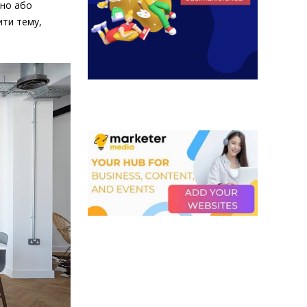
шно або
ти тему,