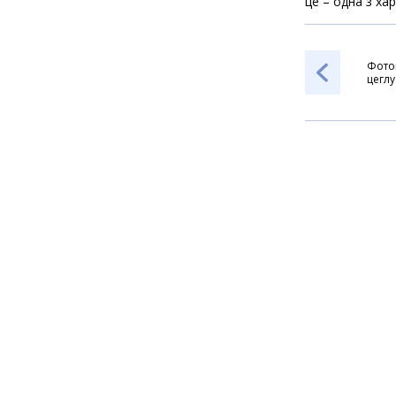
це – одна з ха
Фото
цеглу