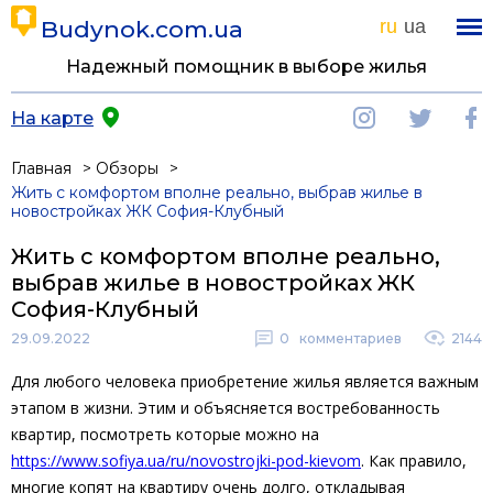
Budynok.com.ua
ru
ua
Надежный помощник в выборе жилья
На карте
Главная
Обзоры
Жить с комфортом вполне реально, выбрав жилье в
новостройках ЖК София-Клубный
Жить с комфортом вполне реально,
выбрав жилье в новостройках ЖК
София-Клубный
29.09.2022
0
комментариев
2144
Для любого человека приобретение жилья является важным
этапом в жизни. Этим и объясняется востребованность
квартир, посмотреть которые можно на
https://www.sofiya.ua/ru/novostrojki-pod-kievom
. Как правило,
многие копят на квартиру очень долго, откладывая