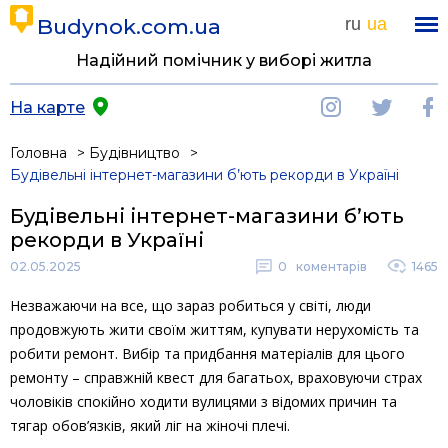
Budynok.com.ua
ru
ua
Надійний помічник у виборі житла
На карте
Головна
Будівництво
Будівельні інтернет-магазини б’ють рекорди в Україні
Будівельні інтернет-магазини б’ють
рекорди в Україні
02.05.2025
0
коментарів
1465
Незважаючи на все, що зараз робиться у світі, люди
продовжують жити своїм життям, купувати нерухомість та
робити ремонт. Вибір та придбання матеріалів для цього
ремонту – справжній квест для багатьох, враховуючи страх
чоловіків спокійно ходити вулицями з відомих причин та
тягар обов’язків, який ліг на жіночі плечі.