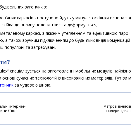
 будівельних вагончиків:
рев'яних каркасів - поступово йдуть у минуле, оскільки основа з 
стійка до впливу вологи, гниє та деформується;
 металевому каркасі, з якісним утепленням та ефективною паро-
єю, а також зручним підключенням до будь-яких видів комунікацій
ш популярні та затребувані.
ити?
lex” спеціалізується на виготовленні мобільних модулів найрізн
 основі сучасних технологій із високоякісних матеріалів. Тут ви
агончик
за чудовою ціною.
ельні інтернет-
Метрові вінілові
зини б’ють
шпалери: ідеал
ди в Україні
рішення для
швидкого та
акуратного ре
стін