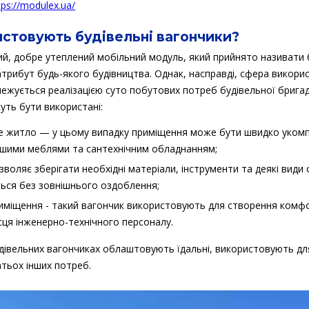
tps://modulex.ua/
истовують будівельні вагончики?
ний, добре утеплений мобільний модуль, який прийнято називати
трибут будь-якого будівництва. Однак, насправді, сфера викори
ежується реалізацією суто побутових потреб будівельної бригад
уть бути використані:
е житло — у цьому випадку приміщення може бути швидко уком
ішими меблями та сантехнічним обладнанням;
озволяє зберігати необхідні матеріали, інструменти та деякі види
ться без зовнішнього оздоблення;
риміщення - такий вагончик використовують для створення комф
сця інженерно-технічного персоналу.
удівельних вагончиках облаштовують їдальні, використовують дл
атьох інших потреб.