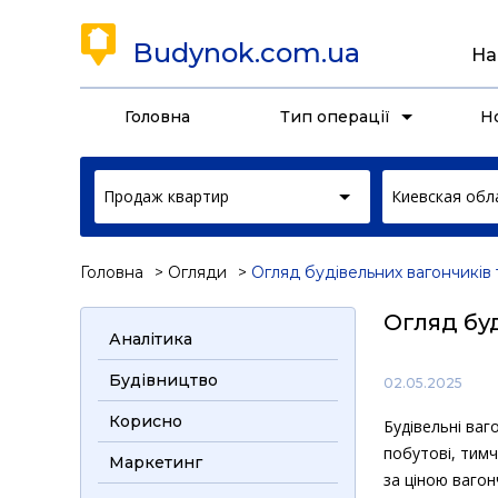
Budynok.com.ua
На
Головна
Тип операції
Н
Продаж квартир
Киевская обл
Головна
Огляди
Огляд будівельних вагончиків т
Огляд буд
Аналітика
Будівництво
02.05.2025
Корисно
Будівельні ваг
побутові, тимч
Маркетинг
за ціною ваго