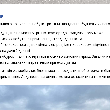
ня
ільшого поширення набули три типи планування будівельних ваго
одуль, що не має внутрішніх перегородок, завдяки чому може
ися як побутове приміщення, склад, їдальню та ін.
 - складається з двох кімнат, які розділені коридором, відмінно п
 на дачній ділянці.
амбуром – для експлуатації в осінньо-зимовий період. Завдяки н
ється зниження втрат тепла при експлуатації.
ь-які кілька мобільних блоків можна поєднати, щоб отримати біл
 приміщення. Додатково вагончики можна оснастити ганком чи в