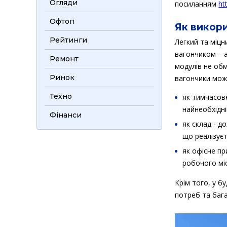
Огляди
посиланням
ht
Офтоп
Як викор
Рейтинги
Легкий та міц
вагончиком – а
Ремонт
модулів не обм
Ринок
вагончики мож
Техно
як тимчасов
найнеобхідн
Фінанси
як склад - д
що реалізує
як офісне п
робочого мі
Крім того, у б
потреб та баг