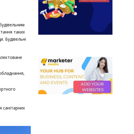
 будівельним
стання таких
и. Будівельні
плектоване
 обладнання,
ортного
я санітарних