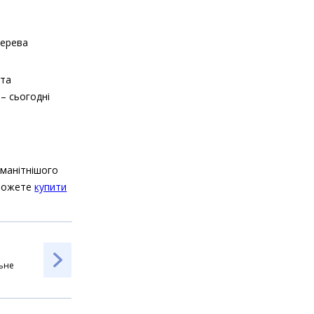
дерева
 та
 – сьогодні
оманітнішого
 можете
купити
ьне
монту