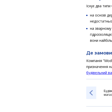
Існує два типи
на основі де
недостатньо 
на зварному
гідроізоляці
вони найбіль
Де замов
Компанія “Modu
призначення на
будівельний в
Будів
мага
рекор