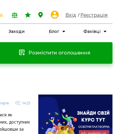
Вхід
Реєстрація
a
Заходи
Блог
Фахівці
Розмістити оголошення
арів
1425
ися як
ьних, доступних
рейшовши за