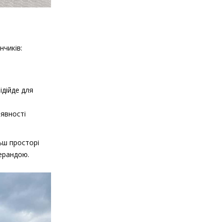
нчиків:
ідійде для
аявності
ьш просторі
ерандою.