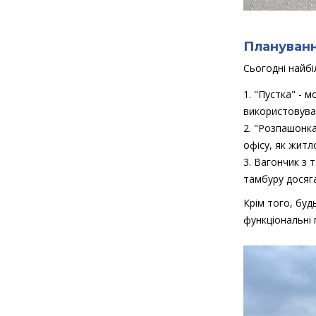
Плануван
Сьогодні найб
"Пустка" - м
використовуват
"Розпашонка"
офісу, як житло
Вагончик з т
тамбуру досяга
Крім того, буд
функціональні