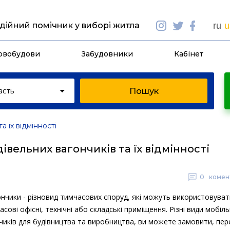
дійний помічник у виборі житла
ru
u
овобудови
Забудовники
Кабінет
асть
а їх відмінності
івельних вагончиків та їх відмінності
0
комент
ончики - різновид тимчасових споруд, які можуть використовуват
асові офісні, технічні або складські приміщення. Різні види мобіл
нчиків для будівництва та виробництва, ви можете замовити, пе