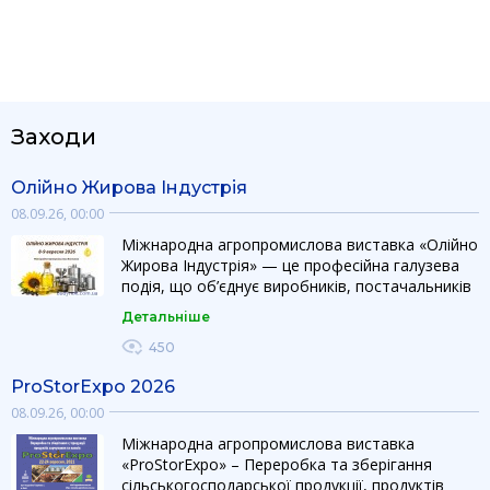
Заходи
Олійно Жирова Індустрія
08.09.26, 00:00
Міжнародна агропромислова виставка «Олійно
Жирова Індустрія» — це професійна галузева
подія, що об’єднує виробників, постачальників
обладнання, технологій та інгредієнтів для
Детальніше
виробництва і переробки рослинних олій та
жирів. Виставка створює ефективну
450
платформу для презентації інновацій, розвитку
ProStorExpo 2026
партнерств та розширення бізнесу на
українському і міжнародному ринках.
08.09.26, 00:00
Ефективна платформа для презентації
Міжнародна агропромислова виставка
технологій, обладнання та інноваційних рішень
«ProStorExpo» – Переробка та зберігання
для олійно-жирової індустрії. Технології та
сільськогосподарської продукції, продуктів