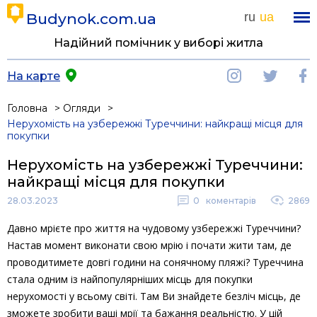
Budynok.com.ua
ru
ua
Надійний помічник у виборі житла
На карте
Головна
Огляди
Нерухомість на узбережжі Туреччини: найкращі місця для
покупки
Нерухомість на узбережжі Туреччини:
найкращі місця для покупки
28.03.2023
0
коментарів
2869
Давно мрієте про життя на чудовому узбережжі Туреччини?
Настав момент виконати свою мрію і почати жити там, де
проводитимете довгі години на сонячному пляжі? Туреччина
стала одним із найпопулярніших місць для покупки
нерухомості у всьому світі. Там Ви знайдете безліч місць, де
зможете зробити ваші мрії та бажання реальністю. У цій