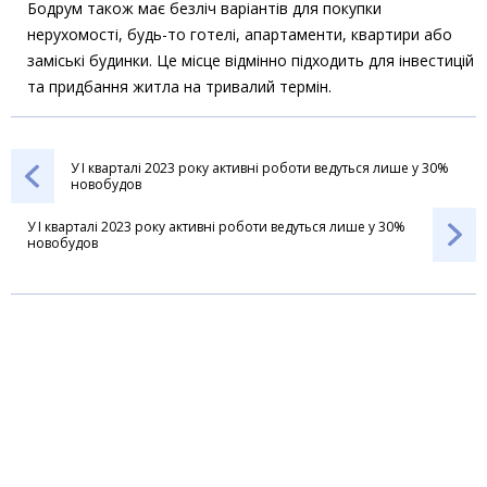
Бодрум також має безліч варіантів для покупки
нерухомості, будь-то готелі, апартаменти, квартири або
заміські будинки. Це місце відмінно підходить для інвестицій
та придбання житла на тривалий термін.
У I кварталі 2023 року активні роботи ведуться лише у 30%
новобудов
У I кварталі 2023 року активні роботи ведуться лише у 30%
новобудов