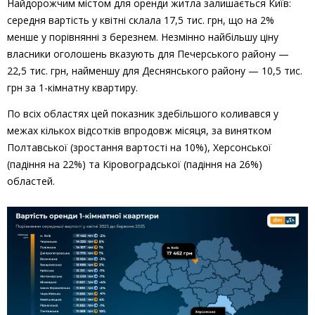
Найдорожчим містом для оренди житла залишається Київ:
середня вартість у квітні склала 17,5 тис. грн, що на 2%
менше у порівнянні з березнем. Незмінно найбільшу ціну
власники оголошень вказують для Печерського району —
22,5 тис. грн, найменшу для Деснянського району — 10,5 тис.
грн за 1-кімнатну квартиру.
По всіх областях цей показник здебільшого коливався у
межах кількох відсотків впродовж місяця, за винятком
Полтавської (зростання вартості на 10%), Херсонської
(падіння на 22%) та Кіровоградської (падіння на 26%)
областей.