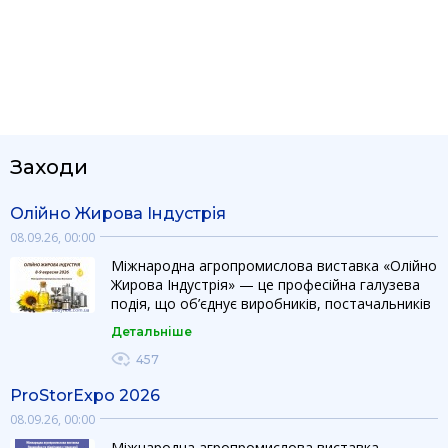
Заходи
Олійно Жирова Індустрія
08.09.26, 00:00
Міжнародна агропромислова виставка «Олійно
Жирова Індустрія» — це професійна галузева
подія, що об’єднує виробників, постачальників
обладнання, технологій та інгредієнтів для
Детальніше
виробництва і переробки рослинних олій та
жирів. Виставка створює ефективну
457
платформу для презентації інновацій, розвитку
ProStorExpo 2026
партнерств та розширення бізнесу на
українському і міжнародному ринках.
08.09.26, 00:00
Ефективна платформа для презентації
Міжнародна агропромислова виставка