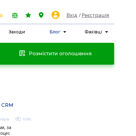
Вхід
Реєстрація
a
Заходи
Блог
Фахівці
Розмістити оголошення
и CRM
тарів
1066
ми, за
роцес