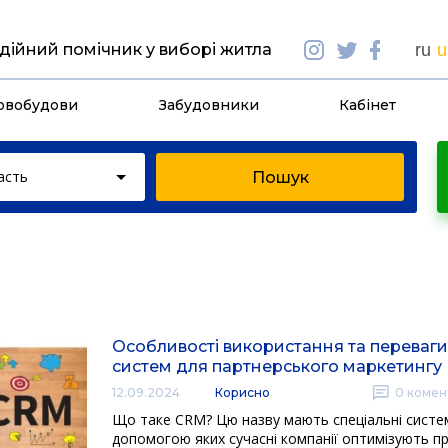
дійний помічник у виборі житла
ru
u
овобудови
Забудовники
Кабінет
асть
Особливості використання та переваг
систем для партнерського маркетингу
12.09.2024
Корисно
0
комен
Що таке CRM? Цю назву мають спеціальні систе
допомогою яких сучасні компанії оптимізують п