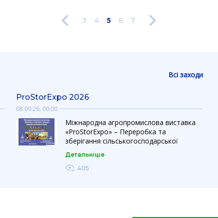
3
4
5
6
7
Всі заходи
ProStorExpo 2026
08.09.26, 00:00
Міжнародна агропромислова виставка
«ProStorExpo» – Переробка та
зберігання сільськогосподарської
,
продукції, продуктів харчування та
Детальніше
напоїв — це сучасна професійна
й
платформа для презентації технологій,
405
обладнання та інноваційних рішень у
сфері переробки, зберігання і логістики
агропродукції та харчових продуктів.
Нові ділові контакти, прямі переговори
та реальні можливості для розвитку