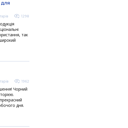
 для
арів
1298
одукція
ціональні
ористання, так
 широкий
тарів
1962
шення! Чорний
торією.
 прекрасний
обочого дня.