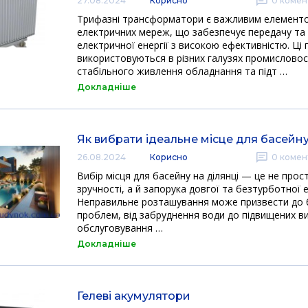
27.08.2024
Корисно
0
комен
Трифазні трансформатори є важливим елемент
електричних мереж, що забезпечує передачу та
електричної енергії з високою ефективністю. Ці 
використовуються в різних галузях промисловос
стабільного живлення обладнання та підт …
Докладніше
Як вибрати ідеальне місце для басейну
26.08.2024
Корисно
0
комен
Вибір місця для басейну на ділянці — це не прос
зручності, а й запорука довгої та безтурботної е
Неправильне розташування може призвести до 
проблем, від забруднення води до підвищених в
обслуговування …
Докладніше
Гелеві акумулятори