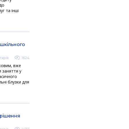
 до
уг та інші
 шкільного
тарів
1624
зковим, вже
и заняття у
ласичного
льні блузки для
 рішення