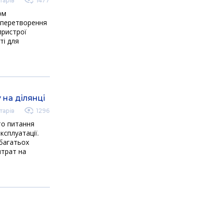
тарів
1477
ом
 перетворення
пристрої
ті для
 на ділянці
тарів
1296
то питання
ксплуатації.
багатьох
итрат на