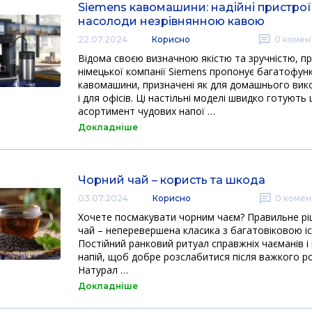
Siemens кавомашини: надійні пристрої
насолоди незрівнянною кавою
22.07.2024
Корисно
0
комент
Відома своєю визначною якістю та зручністю, пр
німецької компанії Siemens пропонує багатофунк
кавомашини, призначені як для домашнього вик
і для офісів. Ці настільні моделі швидко готують
асортимент чудових напої …
Докладніше
Чорний чай – користь та шкода
03.07.2024
Корисно
0
комен
Хочете посмакувати чорним чаєм? Правильне рі
чай – неперевершена класика з багатовіковою іс
Постійний ранковий ритуал справжніх чаєманів і
напій, щоб добре розслабитися після важкого р
Натурал …
Докладніше