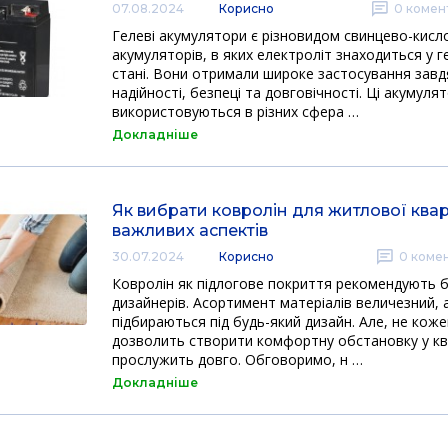
07.08.2024
Корисно
0
комент
Гелеві акумулятори є різновидом свинцево-кисл
акумуляторів, в яких електроліт знаходиться у 
стані. Вони отримали широке застосування завд
надійності, безпеці та довговічності. Ці акумуля
використовуються в різних сфера …
Докладніше
Як вибрати ковролін для житлової квар
важливих аспектів
30.07.2024
Корисно
0
комен
Ковролін як підлогове покриття рекомендують 
дизайнерів. Асортимент матеріалів величезний, 
підбираються під будь-який дизайн. Але, не коже
дозволить створити комфортну обстановку у кв
прослужить довго. Обговоримо, н …
Докладніше