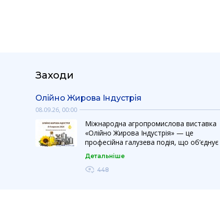
Заходи
Олійно Жирова Індустрія
08.09.26, 00:00
Міжнародна агропромислова виставка
«Олійно Жирова Індустрія» — це
професійна галузева подія, що об’єднує
виробників, постачальників обладнання
Детальніше
технологій та інгредієнтів для
виробництва і переробки рослинних олі
448
та жирів. Виставка створює ефективну
платформу для презентації інновацій,
розвитку партнерств та розширення
бізнесу на українському і міжнародному
ринках. Ефективна платформа для