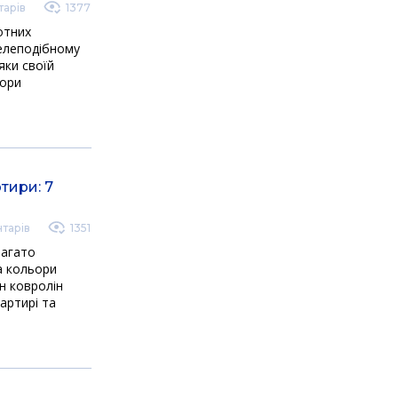
арів
1377
отних
гелеподібному
яки своїй
тори
тири: 7
тарів
1351
багато
а кольори
н ковролін
артирі та