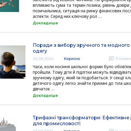
впливають сума та термін позики, рівень довіри
позичальника, ситуація на ринку фінансових посл
аспекти. Серед них ключову рол …
Докладніше
Поради з вибору зручного та модного
одягу
29.08.2024
Корисно
0
комен
Часи, коли носіння шкільної форми було обов’я
пройшли. Тому діти й підлітки можуть відвідуват
зручному одягу, який їм подобається. У секції к
дитячого одягу легко знайти приємні до тіла шкі
дівчаток …
Докладніше
Трифазні трансформатори: Ефективне
для промисловості