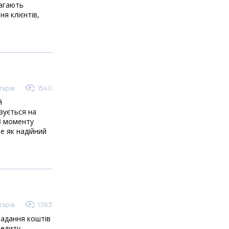
магають
я клієнтів,
арів
1540
й
зується на
 З моменту
е як надійний
арів
1383
надання коштів
редиту