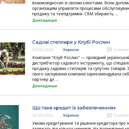
взаємовідносин зі своїми клієнтами. Вони допо
організаціям управляти процесами обслуговуванн
продажу та техпідтримки. CRM збирають …
Докладніше
Садові степлери у Клубі Рослин
03.09.2024
Корисно
0
комент
Компанія "Клуб Рослин" — провідний українськи
дистриб'ютор садового інструменту, що спеціалі
продажу садових степлерів та супутніх товарів.
свого заснування компанія зарекомендувала себ
партнер дл …
Докладніше
Що таке кредит із забезпеченням
30.08.2024
Корисно
0
комент
Умови кредитування та рішення кредитора про 
залежать від кількох чинників. На формування к