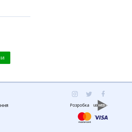
ми
ення
Розробка