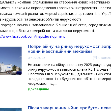
діяльність компанії спрямована на створення нових інвестиційн
омості, а також на впровадження і розвиток інструментів інвесту
 планах компанії розвиток мережі сервісних апартаментів в Украї
в нерухомості та знакових об'єктів нерухомості.
 портфелі компанії заплановано більше 10 об'єктів, серед яких 
таментів, об’єкти комерційної та житлової нерухомості.
s://www.facebook.com/inspi.development
Попри війну на ринку нерухомості за
новий інвестиційний механізм
07.07.2023
0
комен
Не зважаючи на війну, з початку 2023 року на у
ринку нерухомості з’явилося кілька REIT-фондів 
інвестування в нерухомість), діяльність яких сп
вкладання коштів в будівництво об’єктів комерці
нерухомості, щ …
Докладніше
Після завершення війни прибуток деве