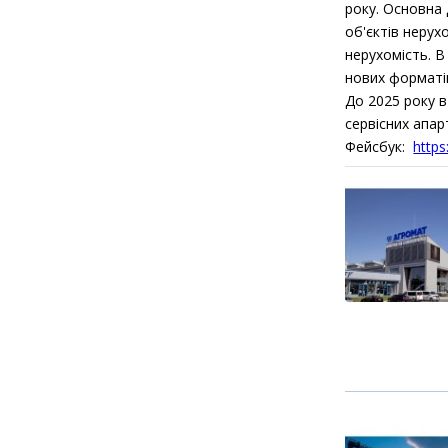
року. Основна 
об'єктів нерух
нерухомість. В
нових форматі
До 2025 року в
сервісних апар
Фейсбук:
http