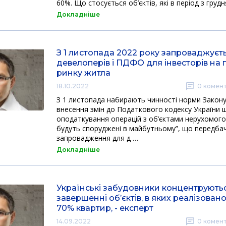
60%. Що стосується об’єктів, які в період з груд
Докладніше
З 1 листопада 2022 року запроваджуєт
девелоперів і ПДФО для інвесторів на
ринку житла
18.10.2022
0
комент
З 1 листопада набирають чинності норми Закону
внесення змін до Податкового кодексу України
оподаткування операцій з об’єктами нерухомого 
будуть споруджені в майбутньому”, що передб
запровадження для д …
Докладніше
Українські забудовники концентрують
завершенні об’єктів, в яких реалізован
70% квартир, - експерт
14.09.2022
0
комент