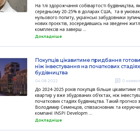
На тлі здорожчання собівартості будівництва, я
середньому 20-25% в доларах США, та в умова
нульового попиту, українські забудовники зупин
нових проєктів, зосередившись на зведенні жит
комплексів на заверш …
Докладніше
Покупців цікавитиме придбання готови
ніж інвестування на початкових стадія
будівництва
04.08.2022
0
комент
До 2024-2025 років покупців більше цікавитиме 
квартир у вже збудованих об’єктах, ніж інвестув
початкових стадіях будівництва. Такий прогноз 
Володимир Семенцов, співзасновник та керуючи
компанії INSPI Developm …
Докладніше