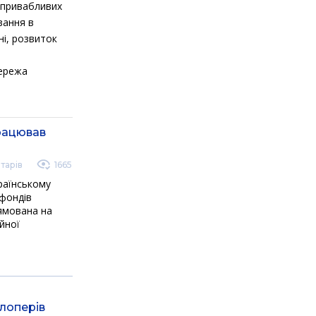
о привабливих
вання в
ні, розвиток
мережа
працював
тарів
1665
країнському
(фондів
рямована на
йної
лоперів