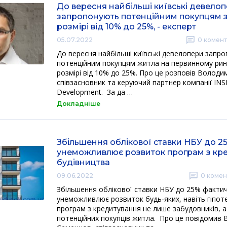
До вересня найбільші київські девело
запропонують потенційним покупцям 
розмірі від 10% до 25%, - експерт
05.07.2022
0
комент
До вересня найбільші київські девелопери запр
потенційним покупцям житла на первинному рин
розмірі від 10% до 25%. Про це розповів Волод
співзасновник та керуючий партнер компанії INS
Development. За да …
Докладніше
Збільшення облікової ставки НБУ до 2
унеможливлює розвиток програм з кр
будівництва
09.06.2022
0
комен
Збільшення облікової ставки НБУ до 25% факти
унеможливлює розвиток будь-яких, навіть гіпот
програм з кредитування не лише забудовників, а
потенційних покупців житла. Про це повідомив