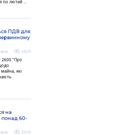
ня по лютий …
ься ПДВ для
 первинному
арів
4629
 2600 “Про
 щодо
майна, які
ачають
ся на
о понад 60-
арів
2506