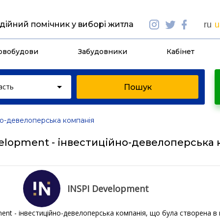
дійний помічник у виборі житла
ru
u
овобудови
Забудовники
Кабінет
асть
но-девелоперська компанія
velopment - інвестиційно-девелоперська 
INSPI Development
ent - інвестиційно-девелоперська компанія, що була створена в 