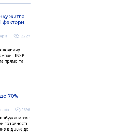
инку житла
і фактори,
арів
2227
Володимир
мпанії INSPI
ла прямо та
 до 70%
тарів
1698
новобудов може
інь готовності
ив від 30% до