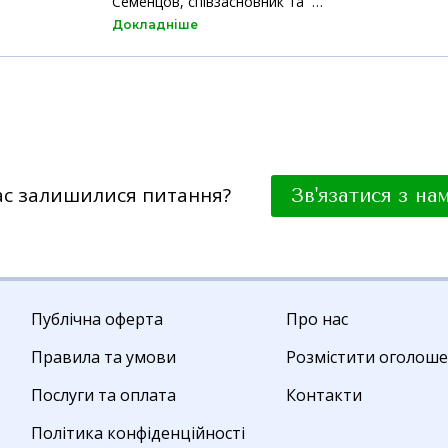
Семенцов, співзасновник та …
Докладніше
ас залишилися питання?
Зв'язатися з на
Публічна оферта
Про нас
Правила та умови
Розмістити оголош
Послуги та оплата
Контакти
Політика конфіденційності