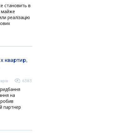
ке становить в
х майже
или реалізацію
лових
х квартир,
х
арів
6383
придбання
ання на
зробив
й партнер