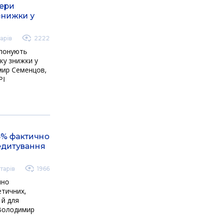
пери
знижки у
арів
2222
опонують
ку знижки у
имир Семенцов,
PI
5% фактично
едитування
тарів
1966
чно
етичних,
 й для
 Володимир