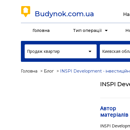
Budynok.com.ua
На
Головна
Тип операції
Н
Продаж квартир
Киевская обл
Головна
Блог
INSPI Development - інвестицій
INSPI De
Автор
матеріалів
INSPI Developm