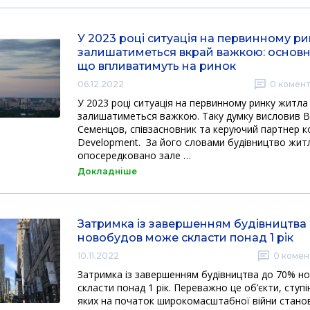
У 2023 році ситуація на первинному р
залишатиметься вкрай важкою: основн
що впливатимуть на ринок
06.12.2022
0
комент
У 2023 році ситуація на первинному ринку житла
залишатиметься важкою. Таку думку висловив 
Семенцов, співзасновник та керуючий партнер ко
Development. За його словами будівництво жит
опосередковано зале …
Докладніше
Затримка із завершенням будівництва
новобудов може скласти понад 1 рік
10.11.2022
0
комен
Затримка із завершенням будівництва до 70% 
скласти понад 1 рік. Переважно це об’єкти, ступ
яких на початок широкомасштабної війни станов