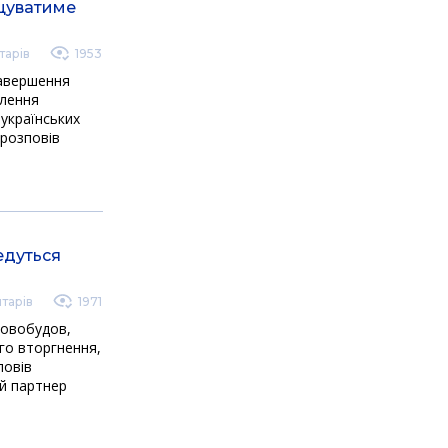
ищуватиме
тарів
1953
 завершення
алення
 українських
 розповів
ведуться
тарів
1971
новобудов,
го вторгнення,
повів
й партнер