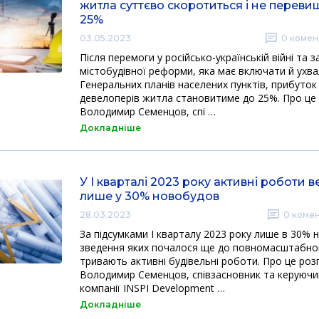
житла суттєво скоротиться і не перев
25%
03.05.2023
0
комен
Після перемоги у російсько-українській війні та
містобудівної реформи, яка має включати й ухв
Генеральних планів населених пунктів, прибуток
девелоперів житла становитиме до 25%. Про це
Володимир Семенцов, спі …
Докладніше
У I кварталі 2023 року активні роботи 
лише у 30% новобудов
28.03.2023
0
комен
За підсумками I кварталу 2023 року лише в 30% 
зведення яких почалося ще до повномасштабно
тривають активні будівельні роботи. Про це роз
Володимир Семенцов, співзасновник та керуючи
компанії INSPI Development …
Докладніше